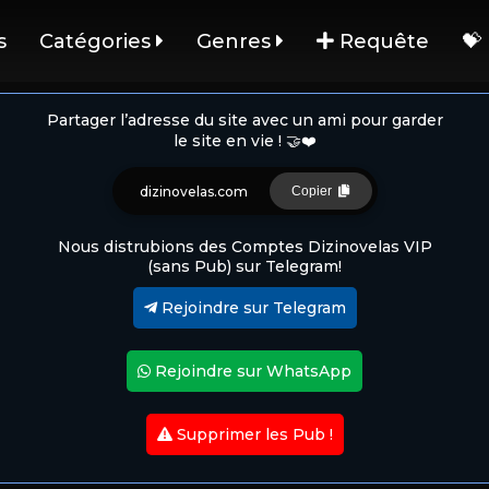
s
Catégories
Genres
Requête
💝
Partager l’adresse du site avec un ami pour garder
le site en vie ! 🤝❤️
dizinovelas.com
Copier
Nous distrubions des Comptes Dizinovelas VIP
(sans Pub) sur Telegram!
Rejoindre sur Telegram
Rejoindre sur WhatsApp
Supprimer les Pub !