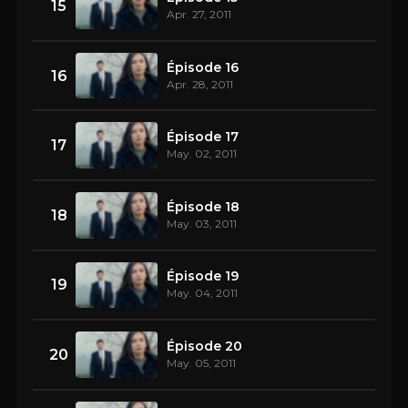
15
Apr. 27, 2011
Épisode 16
16
Apr. 28, 2011
Épisode 17
17
May. 02, 2011
Épisode 18
18
May. 03, 2011
Épisode 19
19
May. 04, 2011
Épisode 20
20
May. 05, 2011