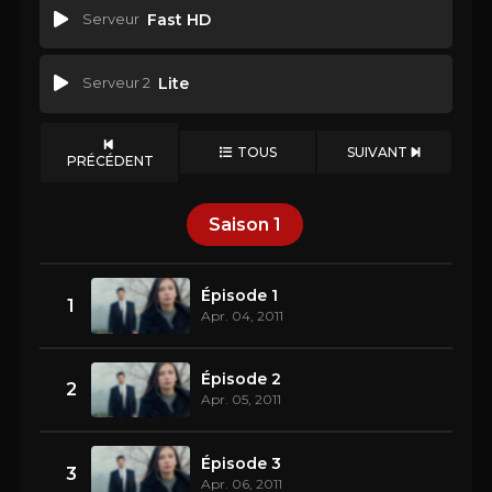
Serveur
Fast HD
Serveur 2
Lite
TOUS
SUIVANT
PRÉCÉDENT
Saison
1
Épisode 1
1
Apr. 04, 2011
Épisode 2
2
Apr. 05, 2011
Épisode 3
3
Apr. 06, 2011