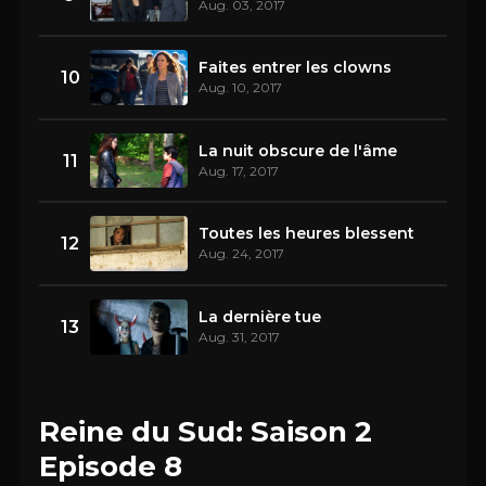
Aug. 03, 2017
Faites entrer les clowns
10
Aug. 10, 2017
La nuit obscure de l'âme
11
Aug. 17, 2017
Toutes les heures blessent
12
Aug. 24, 2017
La dernière tue
13
Aug. 31, 2017
Reine du Sud: Saison 2
Episode 8