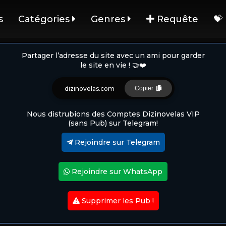
s
Catégories
Genres
Requête
💝
Partager l’adresse du site avec un ami pour garder
le site en vie ! 🤝❤️
dizinovelas.com
Copier
Nous distrubions des Comptes Dizinovelas VIP
(sans Pub) sur Telegram!
Rejoindre sur Telegram
Rejoindre sur WhatsApp
Supprimer les Pub !