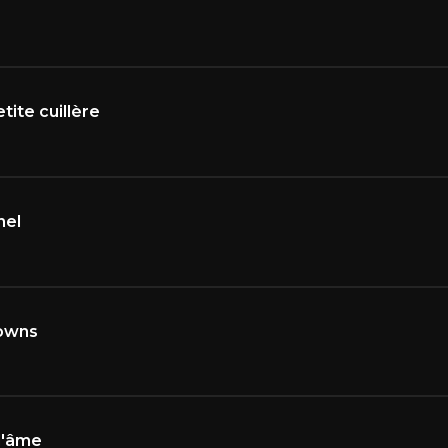
tite cuillère
nel
lowns
l'âme