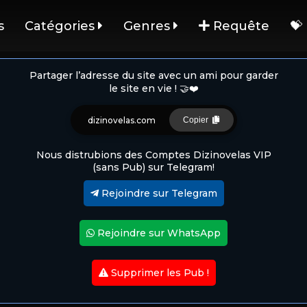
s
Catégories
Genres
Requête
💝
Partager l’adresse du site avec un ami pour garder
le site en vie ! 🤝❤️
dizinovelas.com
Copier
Nous distrubions des Comptes Dizinovelas VIP
(sans Pub) sur Telegram!
Rejoindre sur Telegram
Rejoindre sur WhatsApp
Supprimer les Pub !