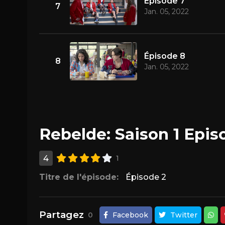
Épisode 7
7
Jan. 05, 2022
Épisode 8
8
Jan. 05, 2022
Rebelde: Saison 1 Epis
4
1
Titre de l'épisode:
Épisode 2
Partagez
0
Facebook
Twitter