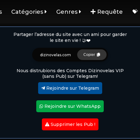
s
Catégories
Genres
Requête
💝
Partager l’adresse du site avec un ami pour garder
le site en vie ! 🤝❤️
dizinovelas.com
Copier
Nous distrubions des Comptes Dizinovelas VIP
(sans Pub) sur Telegram!
Rejoindre sur Telegram
Rejoindre sur WhatsApp
Supprimer les Pub !