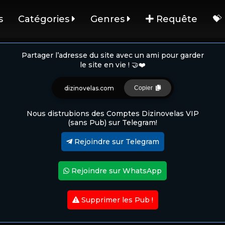
s
Catégories
Genres
Requête
💝
Partager l’adresse du site avec un ami pour garder
le site en vie ! 🤝❤️
dizinovelas.com
Copier
Nous distrubions des Comptes Dizinovelas VIP
(sans Pub) sur Telegram!
Rejoindre sur Telegram
Rejoindre sur WhatsApp
Supprimer les Pub !