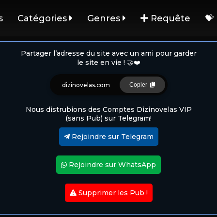
s
Catégories
Genres
Requête
💝
Partager l’adresse du site avec un ami pour garder
le site en vie ! 🤝❤️
dizinovelas.com
Copier
Nous distrubions des Comptes Dizinovelas VIP
(sans Pub) sur Telegram!
Rejoindre sur Telegram
Rejoindre sur WhatsApp
Supprimer les Pub !