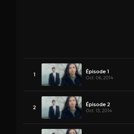
Épisode 1
1
Oct. 06, 2014
Épisode 2
2
Oct. 13, 2014