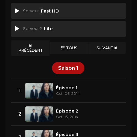
Serveur
Fast HD
Serveur 2
Lite
TOUS
SUIVANT
PRÉCÉDENT
Saison
1
Épisode 1
1
Oct. 06, 2014
Épisode 2
2
Oct. 13, 2014
Épisode 3