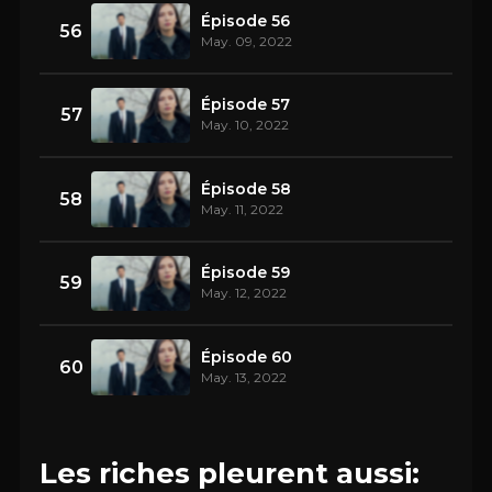
Épisode 56
56
May. 09, 2022
Épisode 57
57
May. 10, 2022
Épisode 58
58
May. 11, 2022
Épisode 59
59
May. 12, 2022
Épisode 60
60
May. 13, 2022
Les riches pleurent aussi: