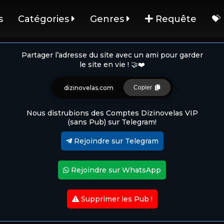
s
Catégories
Genres
Requête
💝
Partager l’adresse du site avec un ami pour garder
le site en vie ! 🤝❤️
dizinovelas.com
Copier
Nous distrubions des Comptes Dizinovelas VIP
(sans Pub) sur Telegram!
Rejoindre sur Telegram
Rejoindre sur WhatsApp
Supprimer les Pub !