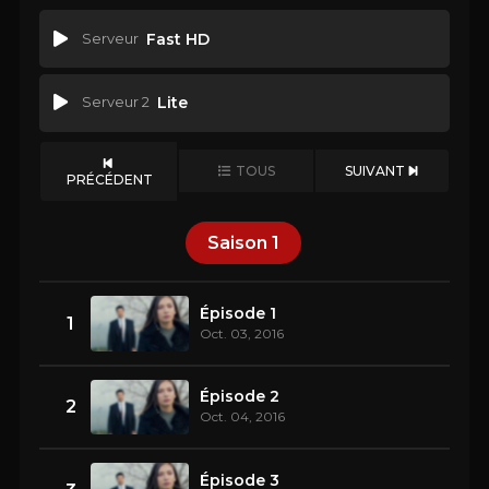
Serveur
Fast HD
Serveur 2
Lite
TOUS
SUIVANT
PRÉCÉDENT
Saison
1
Épisode 1
1
Oct. 03, 2016
Épisode 2
2
Oct. 04, 2016
Épisode 3