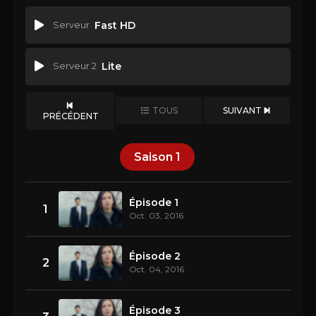
Serveur
Fast HD
Serveur 2
Lite
TOUS
SUIVANT
PRÉCÉDENT
Saison
1
Épisode 1
1
Oct. 03, 2016
Épisode 2
2
Oct. 04, 2016
Épisode 3