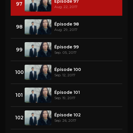
Épisode 97
97
Aug. 22, 2017
Épisode 98
98
Aug. 29, 2017
Épisode 99
99
Sep. 05, 2017
Épisode 100
100
Sep. 12, 2017
Épisode 101
101
Sep. 19, 2017
Épisode 102
102
Sep. 26, 2017