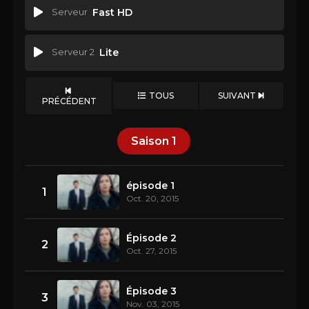
Serveur
Fast HD
Serveur 2
Lite
TOUS
SUIVANT
PRÉCÉDENT
Saison
1
épisode 1
1
Oct. 20, 2015
Épisode 2
2
Oct. 27, 2015
Épisode 3
3
Nov. 03, 2015