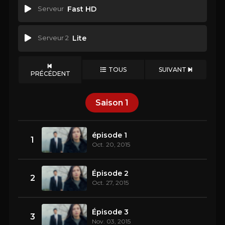
Serveur
Fast HD
Serveur 2
Lite
TOUS
SUIVANT
PRÉCÉDENT
Saison
1
épisode 1
1
Oct. 20, 2015
Épisode 2
2
Oct. 27, 2015
Épisode 3
3
Nov. 03, 2015