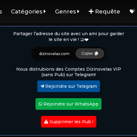
s
Catégories
Genres
Requête
💝
Partager l’adresse du site avec un ami pour garder
le site en vie ! 🤝❤️
dizinovelas.com
Copier
Nous distrubions des Comptes Dizinovelas VIP
(sans Pub) sur Telegram!
Rejoindre sur Telegram
Rejoindre sur WhatsApp
Supprimer les Pub !