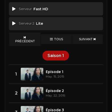
Serveur
Fast HD
Serveur 2
Lite
TOUS
SUIVANT
PRÉCÉDENT
Saison
1
Episode 1
1
May. 15, 2015
Épisode 2
2
May. 22, 2015
Épisode 3