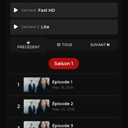
Serveur
Fast HD
Serveur 2
Lite
TOUS
SUIVANT
PRÉCÉDENT
Saison
1
Episode 1
1
May. 15, 2015
Épisode 2
2
May. 22, 2015
Épisode 3