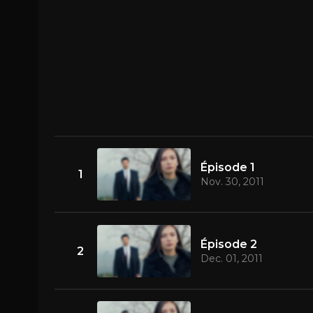
Épisode 1
1
Nov. 30, 2011
Épisode 2
2
Dec. 01, 2011