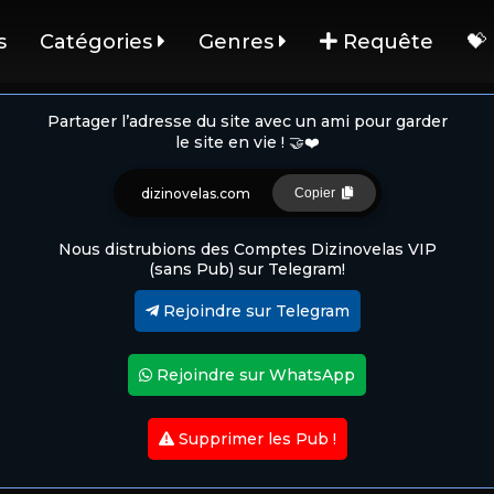
s
Catégories
Genres
Requête
💝
Partager l’adresse du site avec un ami pour garder
le site en vie ! 🤝❤️
dizinovelas.com
Copier
Nous distrubions des Comptes Dizinovelas VIP
(sans Pub) sur Telegram!
Rejoindre sur Telegram
Rejoindre sur WhatsApp
Supprimer les Pub !