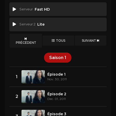
Serveur
Fast HD
Serveur 2
Lite
TOUS
SUIVANT
PRÉCÉDENT
Saison
1
Épisode 1
1
Nov. 30, 2011
Épisode 2
2
Dec. 01, 2011
Épisode 3