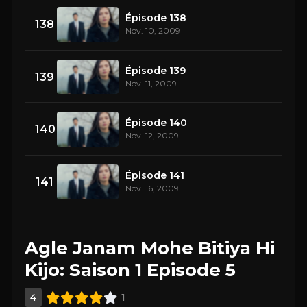
Épisode 138
138
Nov. 10, 2009
Épisode 139
139
Nov. 11, 2009
Épisode 140
140
Nov. 12, 2009
Épisode 141
141
Nov. 16, 2009
Agle Janam Mohe Bitiya Hi
Kijo: Saison 1 Episode 5
4
1