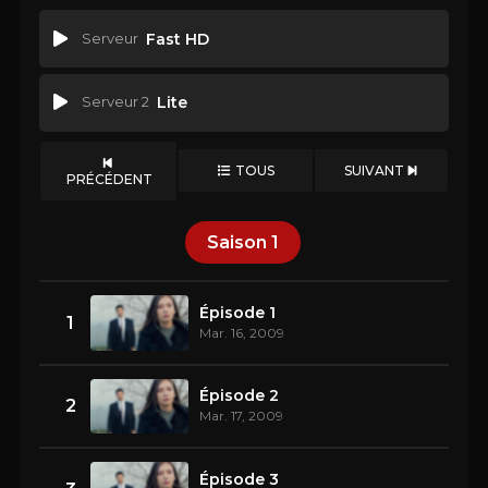
Serveur
Fast HD
Serveur 2
Lite
TOUS
SUIVANT
PRÉCÉDENT
Saison
1
Épisode 1
1
Mar. 16, 2009
Épisode 2
2
Mar. 17, 2009
Épisode 3