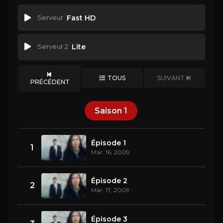
Serveur
Fast HD
Serveur 2
Lite
TOUS
SUIVANT
PRÉCÉDENT
Saison
1
Épisode 1
1
Mar. 16, 2009
Épisode 2
2
Mar. 17, 2009
Épisode 3