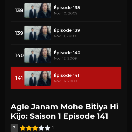
Épisode 138
138
Nov. 10, 2009
Épisode 139
139
Nov. 11, 2009
Épisode 140
140
Nov. 12, 2009
Épisode 141
141
Nov. 16, 2009
Agle Janam Mohe Bitiya Hi
Kijo: Saison 1 Episode 141
3
1