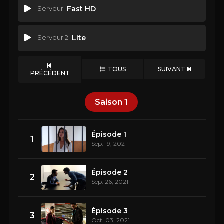
Serveur
Fast HD
Serveur 2
Lite
TOUS
SUIVANT
PRÉCÉDENT
Saison
1
Épisode 1
1
Sep. 19, 2021
Épisode 2
2
Sep. 26, 2021
Épisode 3
3
Oct. 03, 2021