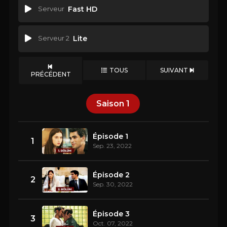
Serveur
Fast HD
Serveur 2
Lite
TOUS
SUIVANT
PRÉCÉDENT
Saison
1
Épisode 1
1
Sep. 23, 2022
Épisode 2
2
Sep. 30, 2022
Épisode 3
3
Oct. 07, 2022