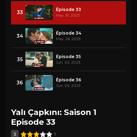
Épisode 33
33
May. 19, 2023
Épisode 34
34
May. 26, 2023
Épisode 35
35
Jun. 02, 2023
Épisode 36
36
Jun. 09, 2023
Yalı Çapkını: Saison 1
Episode 33
3
1