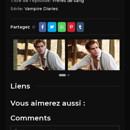
Titre de l'épisode:
Frères de sang
Série:
Vampire Diaries
Partagez
0
Liens
Vous aimerez aussi :
Comments