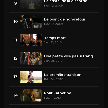
Le cristal de la discorde
9
Nov. 12, 2009
Le point de non-retour
10
Nov. 19, 2009
Temps mort
11
Jan. 21, 2010
Une petite ville pas si tranquille
12
Jan. 28, 2010
La première trahison
13
Feb. 04, 2010
Pour Katherine
14
Feb. 11, 2010