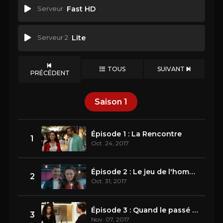
Serveur
Fast HD
Serveur 2
Lite
TOUS
SUIVANT
PRÉCÉDENT
Saison
1
Épisode 1 : La Rencontre
1
Oct. 24, 2017
Épisode 2 : Le jeu de l'homme invisible
2
Oct. 31, 2017
Épisode 3 : Quand le passé nous rattrape
3
Nov. 07, 2017