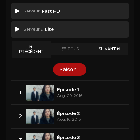
Serveur
Fast HD
Serveur 2
Lite
TOUS
SUIVANT
PRÉCÉDENT
Saison
1
Episode 1
1
Aug. 09, 2016
Épisode 2
2
Aug. 16, 2016
Épisode 3