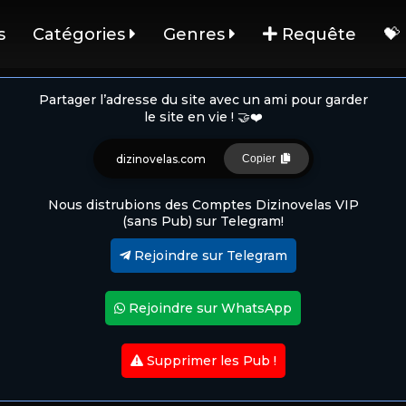
s
Catégories
Genres
Requête
💝
Partager l’adresse du site avec un ami pour garder
le site en vie ! 🤝❤️
dizinovelas.com
Copier
Nous distrubions des Comptes Dizinovelas VIP
(sans Pub) sur Telegram!
Rejoindre sur Telegram
Rejoindre sur WhatsApp
Supprimer les Pub !