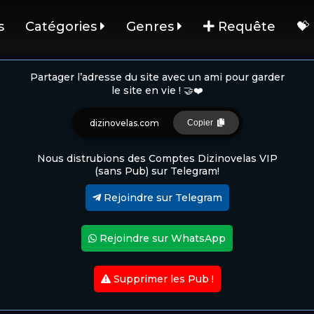
s
Catégories
Genres
Requête
💝
Partager l’adresse du site avec un ami pour garder
le site en vie ! 🤝❤️
dizinovelas.com
Copier
Nous distrubions des Comptes Dizinovelas VIP
(sans Pub) sur Telegram!
Rejoindre sur Telegram
Rejoindre sur WhatsApp
Supprimer les Pub !