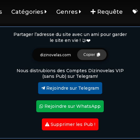
s
Catégories
Genres
Requête
💝
Partager l’adresse du site avec un ami pour garder
le site en vie ! 🤝❤️
dizinovelas.com
Copier
Nous distrubions des Comptes Dizinovelas VIP
(sans Pub) sur Telegram!
Rejoindre sur Telegram
Rejoindre sur WhatsApp
Supprimer les Pub !