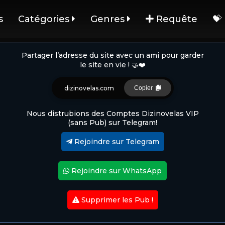
s
Catégories
Genres
Requête
💝
Partager l’adresse du site avec un ami pour garder
le site en vie ! 🤝❤️
dizinovelas.com
Copier
Nous distrubions des Comptes Dizinovelas VIP
(sans Pub) sur Telegram!
Rejoindre sur Telegram
Rejoindre sur WhatsApp
Supprimer les Pub !