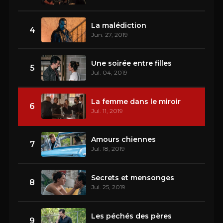
La malédiction
4
Jun. 27, 2019
Une soirée entre filles
5
Jul. 04, 2019
La femme dans le miroir
6
Jul. 11, 2019
Amours chiennes
7
Jul. 18, 2019
Secrets et mensonges
8
Jul. 25, 2019
Les péchés des pères
9