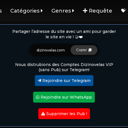
s
Catégories
Genres
Requête
💝
Partager l’adresse du site avec un ami pour garder
le site en vie ! 🤝❤️
dizinovelas.com
Copier
Nous distrubions des Comptes Dizinovelas VIP
(sans Pub) sur Telegram!
Rejoindre sur Telegram
Rejoindre sur WhatsApp
Supprimer les Pub !