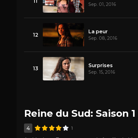
11
Sep. 01, 2016
La peur
12
Sep. 08, 2016
Surprises
13
Sep. 15, 2016
Reine du Sud: Saison 1
4
1