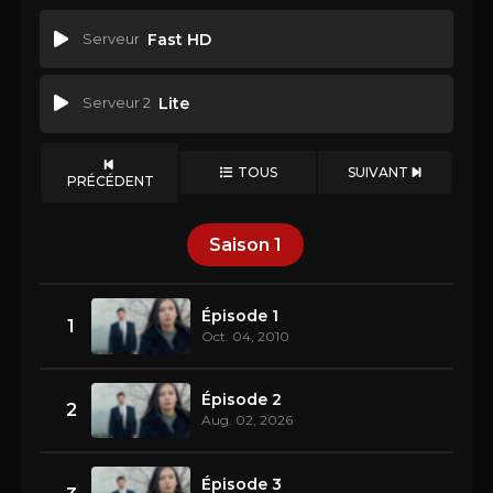
Serveur
Fast HD
Serveur 2
Lite
TOUS
SUIVANT
PRÉCÉDENT
Saison
1
Épisode 1
1
Oct. 04, 2010
Épisode 2
2
Aug. 02, 2026
Épisode 3