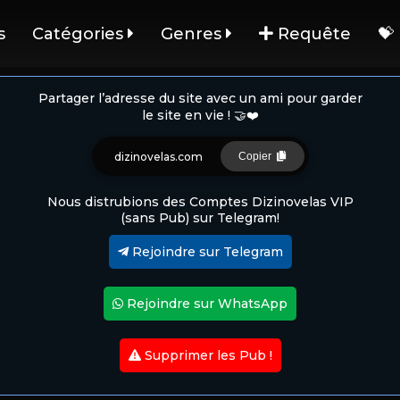
s
Catégories
Genres
Requête
💝
Partager l’adresse du site avec un ami pour garder
le site en vie ! 🤝❤️
dizinovelas.com
Copier
Nous distrubions des Comptes Dizinovelas VIP
(sans Pub) sur Telegram!
Rejoindre sur Telegram
Rejoindre sur WhatsApp
Supprimer les Pub !