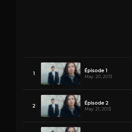
Épisode 1
1
May. 20, 2013
Épisode 2
2
May. 21, 2013