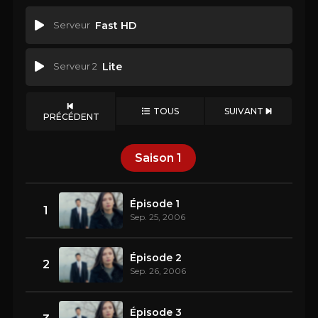
Serveur
Fast HD
Serveur 2
Lite
TOUS
SUIVANT
PRÉCÉDENT
Saison
1
Épisode 1
1
Sep. 25, 2006
Épisode 2
2
Sep. 26, 2006
Épisode 3