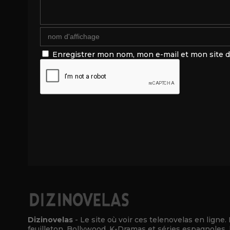
Enregistrer mon nom, mon e-mail et mon site 
Alternative:
Dizinovelas
- Le site où voir ces telenovelas en ligne.
feuilleton, Bollywood, K-Dramas et séries espagnoles, 