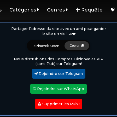
s
Catégories
Genres
Requête
💝
Partager l’adresse du site avec un ami pour garder
le site en vie ! 🤝❤️
dizinovelas.com
Copier
Nous distrubions des Comptes Dizinovelas VIP
(sans Pub) sur Telegram!
Rejoindre sur Telegram
Rejoindre sur WhatsApp
Supprimer les Pub !