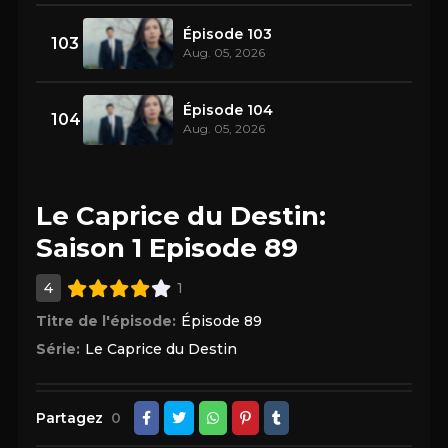
Épisode 103
103
Aug. 05, 2026
Épisode 104
104
Aug. 05, 2026
Le Caprice du Destin:
Saison 1 Episode 89
4
1
Titre de l'épisode:
Épisode 89
Série:
Le Caprice du Destin
Partagez
0