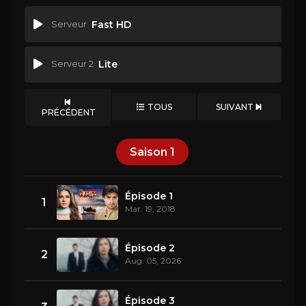
Serveur
Fast HD
Serveur 2
Lite
TOUS
SUIVANT
PRÉCÉDENT
Saison
1
Épisode 1
1
Mar. 19, 2018
Épisode 2
2
Aug. 05, 2026
Épisode 3