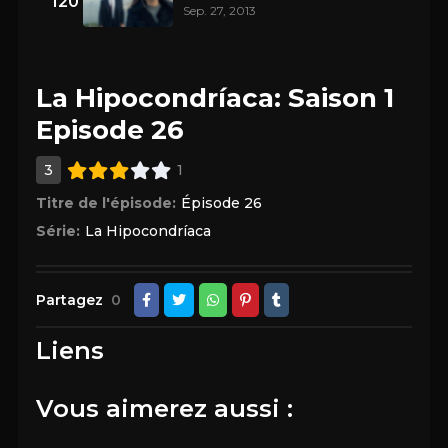
120
Sep. 27, 2013
La Hipocondríaca: Saison 1
Episode 26
3
1
Titre de l'épisode:
Épisode 26
Série:
La Hipocondríaca
Partagez
0
Liens
Vous aimerez aussi :