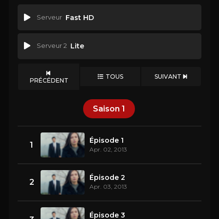
Serveur
Fast HD
Serveur 2
Lite
TOUS
SUIVANT
PRÉCÉDENT
Saison
1
Épisode 1
1
Apr. 02, 2013
Épisode 2
2
Apr. 03, 2013
Épisode 3