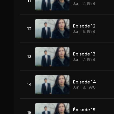
11
Jun. 12, 1998
Épisode 12
12
Jun. 16, 1998
Épisode 13
13
Jun. 17, 1998
Épisode 14
14
Jun. 18, 1998
Épisode 15
15