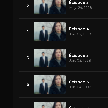
Épisode 3
3
May. 29, 1998
Épisode 4
4
Jun. 02, 1998
Épisode 5
5
Jun. 03, 1998
Épisode 6
6
Jun. 04, 1998