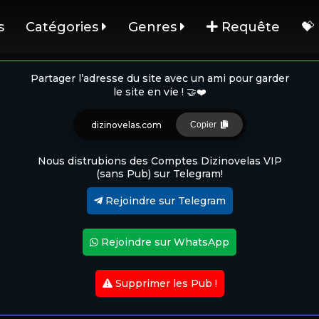
s
Catégories
Genres
Requête
💝
Partager l’adresse du site avec un ami pour garder
le site en vie ! 🤝❤️
dizinovelas.com
Copier
Nous distrubions des Comptes Dizinovelas VIP
(sans Pub) sur Telegram!
Rejoindre sur Telegram
Rejoindre sur WhatsApp
Supprimer les Pub !