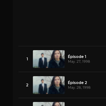
Épisode 1
1
May. 27, 1998
Épisode 2
2
May. 28, 1998