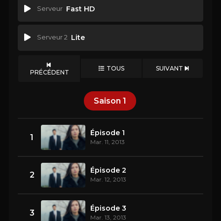
Serveur
Fast HD
Serveur 2
Lite
TOUS
SUIVANT
PRÉCÉDENT
Saison
1
Épisode 1
1
Mar. 11, 2013
Épisode 2
2
Mar. 12, 2013
Épisode 3
3
Mar. 13, 2013