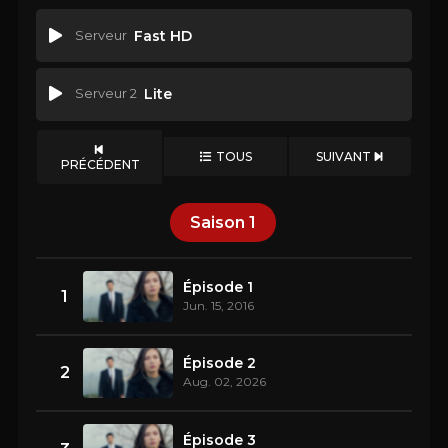
Serveur
Fast HD
Serveur 2
Lite
TOUS
SUIVANT
PRÉCÉDENT
Saison
1
Épisode 1
1
Jun. 15, 2016
Épisode 2
2
Aug. 02, 2026
Épisode 3