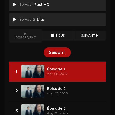
Serveur
Fast HD
Serveur 2
Lite
TOUS
SUIVANT
PRÉCÉDENT
Saison
1
Épisode 1
1
Apr. 08, 2013
Épisode 2
2
Aug. 01, 2026
Épisode 3
3
Aug. 01, 2026