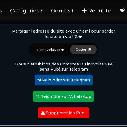
s
Catégories
Genres
Requête
💝
Partager l’adresse du site avec un ami pour garder
le site en vie ! 🤝❤️
dizinovelas.com
Copier
Nous distrubions des Comptes Dizinovelas VIP
(sans Pub) sur Telegram!
Rejoindre sur Telegram
Rejoindre sur WhatsApp
Supprimer les Pub !