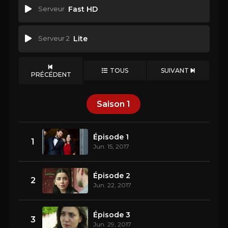
Serveur
Fast HD
Serveur 2
Lite
TOUS
SUIVANT
PRÉCÉDENT
Saison
1
Épisode 1
1
Jun. 15, 2017
Épisode 2
2
Jun. 22, 2017
Épisode 3
3
Jun. 29, 2017